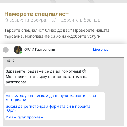
Намерете специалист
Класацията събира, най - добрите в бранша.
Търсите специалист близо до вас? Проверете нашата
търсачка. Използвайте само най-добрите услуги!
ОРЛИ Гастрономи
Live chat
Търсене
06:12
Здравейте, радваме се да ви помогнем! 🙂
Моля, кликнете върху съответната тема на
разговора!
Аз съм лауреат, искам да получа маркетингови
Организатор на
Класация
Контакти
материали
класиране
Победители
Контакти
Beautiful Company S.R.L.
Списък на
искам да регистрирам фирмата си в проекта
BulevardulAleea Timișul De
всички
"Орли"
Sus Nr. 2, Bl. A30, Sc. A, Et.
победители
Имам друг проблем
4, Ap. 13
Правила
București 53-238
Статут/Устав
CUI 36737675
Политика за