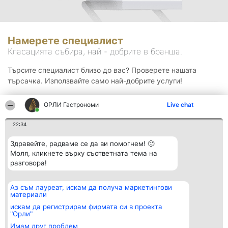
Намерете специалист
Класацията събира, най - добрите в бранша.
Търсите специалист близо до вас? Проверете нашата
търсачка. Използвайте само най-добрите услуги!
ОРЛИ Гастрономи
Live chat
Търсене
22:34
Здравейте, радваме се да ви помогнем! 🙂
Моля, кликнете върху съответната тема на
разговора!
Аз съм лауреат, искам да получа маркетингови
Организатор на
Класация
Контакти
материали
класиране
Победители
Контакти
Beautiful Company S.R.L.
Списък на
искам да регистрирам фирмата си в проекта
BulevardulAleea Timișul De
всички
"Орли"
Sus Nr. 2, Bl. A30, Sc. A, Et.
победители
Имам друг проблем
4, Ap. 13
Правила