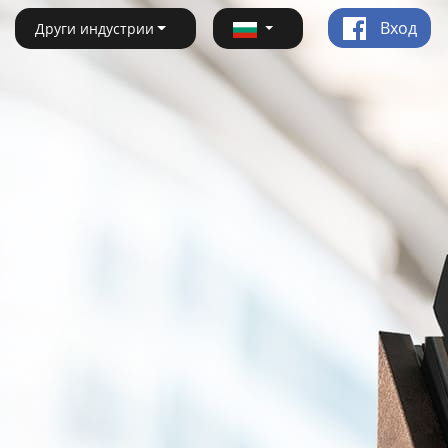
Вход
Други индустрии