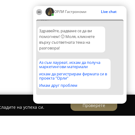
ОРЛИ Гастрономи
Live chat
08:21
Здравейте, радваме се да ви
помогнем! 🙂 Моля, кликнете
върху съответната тема на
разговора!
Аз съм лауреат, искам да получа
маркетингови материали
искам да регистрирам фирмата си в
проекта "Орли"
Имам друг проблем
Проверете
ладите на успеха си.