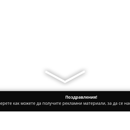
Поздравления!
ерете как можете да получите рекламни материали, за да се нас
ии - Пловдив
Джун Хуа