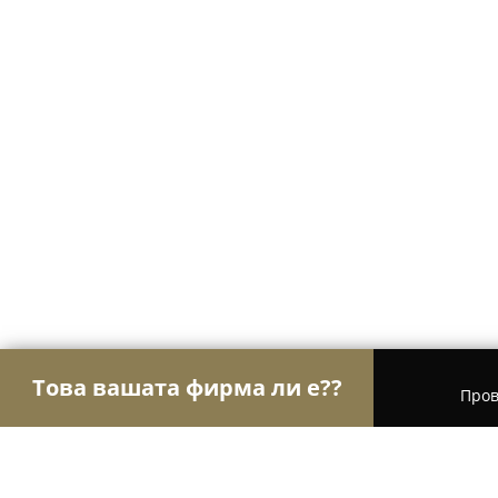
Това вашата фирма ли е??
Пров
Орли Гастрономи
Ресторанти, Барове, Пицар