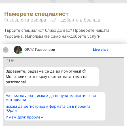
Намерете специалист
Класацията събира, най - добрите в бранша.
Търсите специалист близо до вас? Проверете нашата
търсачка. Използвайте само най-добрите услуги!
ОРЛИ Гастрономи
Live chat
Търсене
12:04
Здравейте, радваме се да ви помогнем! 🙂
Моля, кликнете върху съответната тема на
разговора!
Аз съм лауреат, искам да получа маркетингови
Организатор на
Класация
Контакти
материали
класиране
Победители
Контакти
Beautiful Company S.R.L.
Списък на
искам да регистрирам фирмата си в проекта
BulevardulAleea Timișul De
всички
"Орли"
Sus Nr. 2, Bl. A30, Sc. A, Et.
победители
Имам друг проблем
4, Ap. 13
Правила
București 53-238
Статут/Устав
CUI 36737675
Политика за