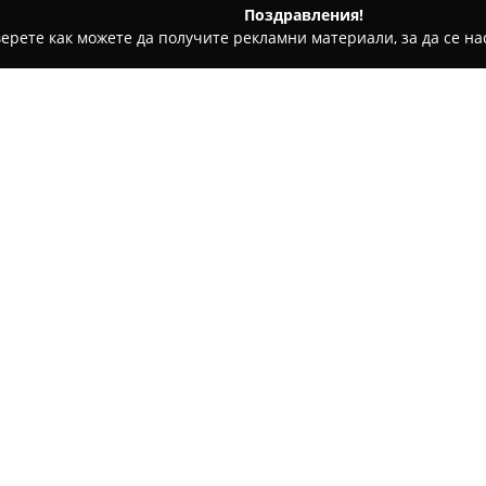
Поздравления!
ерете как можете да получите рекламни материали, за да се нас
ии - Кладница
Jealousy
Относно компанията:
Ресторант
Jealousy
в Кладниц
приятна атмосфера, създава
натоварен ден. Заведение пр
сред които се открояват пър
пържени картофи и риба. Каче
често отбелязват високото ни
персонала като значимо пред
Наличието на опции за хране
вкъщи и възможност за пред
ресторанта още по-удобно. Мя