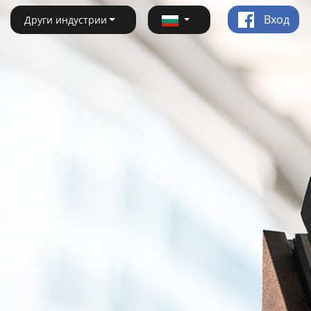
Вход
Други индустрии