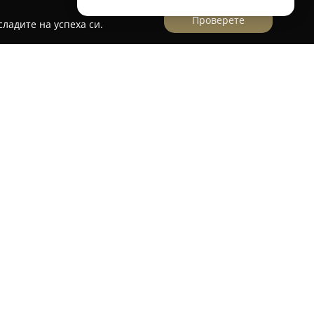
Проверете
ладите на успеха си.
а е известно със своя уютен интериор и
щи възможност за пълноценен отдих след
едлага разнообразни обядни и вечерни ястия,
жоли, пилешко филе, различни сирена, пюре,
ството на кухнята е основен акцент, а гостите
во на обслужване и отзивчивостта на
имство.
не на открито, предоставяне на храна за
варителна резервация правят посещението в
стото се радва на високи оценки – средно 4.5