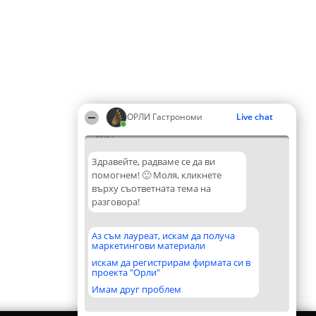
ОРЛИ Гастрономи
Live chat
05:21
Здравейте, радваме се да ви
помогнем! 🙂 Моля, кликнете
върху съответната тема на
разговора!
Аз съм лауреат, искам да получа
маркетингови материали
искам да регистрирам фирмата си в
проекта "Орли"
Имам друг проблем