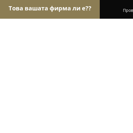
Това вашата фирма ли е??
Пров
Орли Гастрономи
Ресторанти, Барове, Пицар
Jealousy
9
(234)
Кладница, 1003 5
Покажи телефонния номер