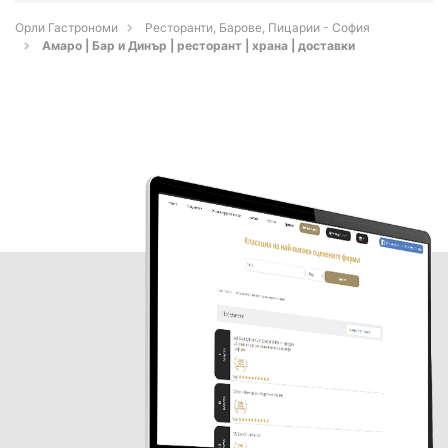
Орли Гастрономи
Ресторанти, Барове, Пицарии - София
Амаро | Бар и Динър | ресторант | храна | доставки