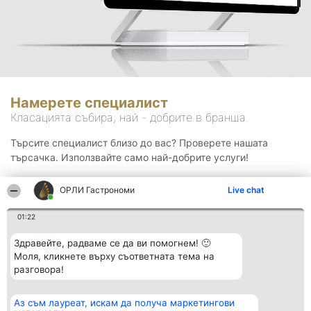
Намерете специалист
Класацията събира, най - добрите в бранша.
Търсите специалист близо до вас? Проверете нашата
търсачка. Използвайте само най-добрите услуги!
ОРЛИ Гастрономи
Live chat
Търсене
01:22
Здравейте, радваме се да ви помогнем! 🙂
Моля, кликнете върху съответната тема на
разговора!
Аз съм лауреат, искам да получа маркетингови
Организатор на
Класация
Контакти