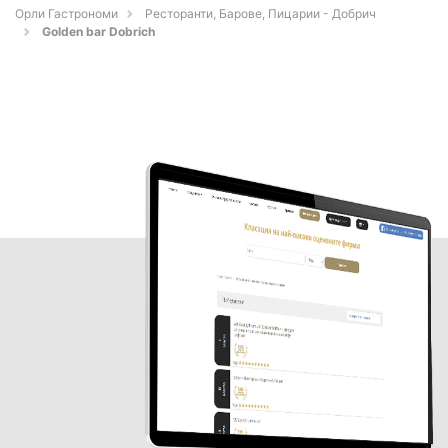
Орли Гастрономи
Ресторанти, Барове, Пицарии - Добрич
Golden bar Dobrich