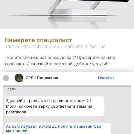
Намерете специалист
Класацията събира, най - добрите в бранша.
Търсите специалист близо до вас? Проверете нашата
търсачка. Използвайте само най-добрите услуги!
ОРЛИ Гастрономи
Live chat
Търсене
03:03
Здравейте, радваме се да ви помогнем! 🙂
Моля, кликнете върху съответната тема на
разговора!
Аз съм лауреат, искам да получа маркетингови
Организатор на
Класация
Контакти
материали
класиране
Победители
Контакти