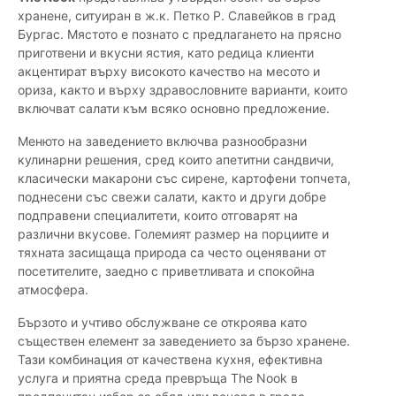
хранене, ситуиран в ж.к. Петко Р. Славейков в град
Бургас. Мястото е познато с предлагането на прясно
приготвени и вкусни ястия, като редица клиенти
акцентират върху високото качество на месото и
ориза, както и върху здравословните варианти, които
включват салати към всяко основно предложение.
Менюто на заведението включва разнообразни
кулинарни решения, сред които апетитни сандвичи,
класически макарони със сирене, картофени топчета,
поднесени със свежи салати, както и други добре
подправени специалитети, които отговарят на
различни вкусове. Големият размер на порциите и
тяхната засищаща природа са често оценявани от
посетителите, заедно с приветливата и спокойна
атмосфера.
Бързото и учтиво обслужване се откроява като
съществен елемент за заведението за бързо хранене.
Тази комбинация от качествена кухня, ефективна
услуга и приятна среда превръща The Nook в