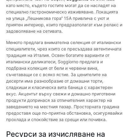
като място, където гостите могат да се насладят на
специално гастрономическо изживяване. Локацията
на улица „Лешникова гора“ 15А привлича с уют и
приятен интериор, които предразполагат към релакс и
задоволяване на сетивата.
Менюто предлага внимателна селекция от италиански
специалитети, чрез които се пресъздава автентичната
традиция на Италия. Освен богатите варианти от
италиански деликатеси, Soggiorno предлага и
подбрана колекция от бели и червени вина,
съчетаващи се с всяко ястие. За ценителите на
десерти има разнообразие от домашни торти,
сладкиши и класическа вита баница с характерен
вкус. Акцентът върху свежи и домашно приготвени
продукти допринася за отличителния характер на
заведението на местния пазар. Просторната градина
предоставя още по-приятна обстановка, осигурявайки
прохлада и спокойствие за срещи или почивка.
Ресурси за изчисляване на