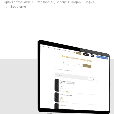
Орли Гастрономи
Ресторанти, Барове, Пицарии - София
Soggiorno