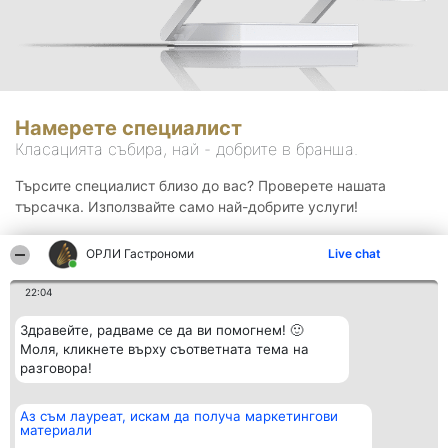
Намерете специалист
Класацията събира, най - добрите в бранша.
Търсите специалист близо до вас? Проверете нашата
търсачка. Използвайте само най-добрите услуги!
ОРЛИ Гастрономи
Live chat
Търсене
22:04
Здравейте, радваме се да ви помогнем! 🙂
Моля, кликнете върху съответната тема на
разговора!
Аз съм лауреат, искам да получа маркетингови
Организатор на
Класация
Контакти
материали
класиране
Победители
Контакти
Beautiful Company S.R.L.
Списък на