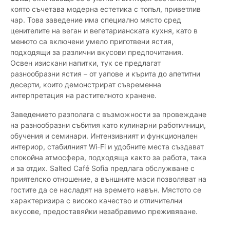
която съчетава модерна естетика с топъл, приветлив
чар. Това заведение има специално място сред
ценителите на веган и вегетарианската кухня, като в
менюто са включени умело приготвени ястия,
подходящи за различни вкусови предпочитания.
Освен изискани напитки, тук се предлагат
разнообразни ястия – от уапове и кърита до апетитни
десерти, които демонстрират съвременна
интерпретация на растителното хранене.
Заведението разполага с възможности за провеждане
на разнообразни събития като кулинарни работилници,
обучения и семинари. Интензивният и функционален
интериор, стабилният Wi-Fi и удобните места създават
спокойна атмосфера, подходяща както за работа, така
и за отдих. Salted Café Sofia предлага обслужване с
приятелско отношение, а външните маси позволяват на
гостите да се насладят на времето навън. Мястото се
характеризира с високо качество и отличителни
вкусове, предоставяйки незабравимо преживяване.