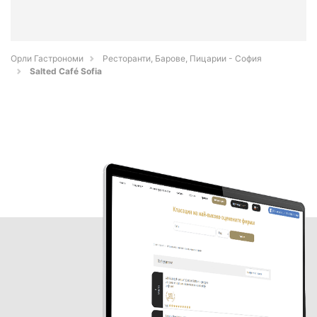
Орли Гастрономи
Ресторанти, Барове, Пицарии - София
Salted Café Sofia