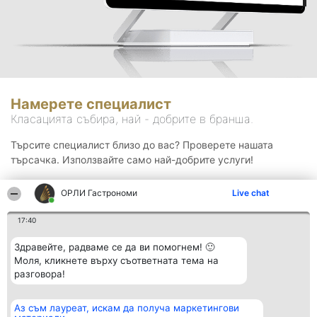
Намерете специалист
Класацията събира, най - добрите в бранша.
Търсите специалист близо до вас? Проверете нашата
търсачка. Използвайте само най-добрите услуги!
ОРЛИ Гастрономи
Live chat
Търсене
17:40
Здравейте, радваме се да ви помогнем! 🙂
Моля, кликнете върху съответната тема на
разговора!
Аз съм лауреат, искам да получа маркетингови
Организатор на
Класация
Контакти