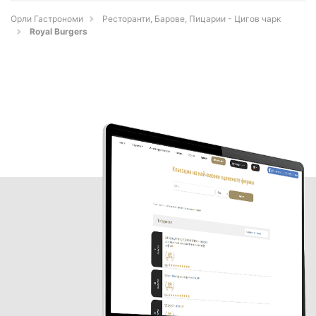
Орли Гастрономи
Ресторанти, Барове, Пицарии - Цигов чарк
Royal Burgers