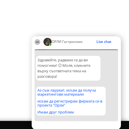
ОРЛИ Гастрономи
Live chat
07:21
Здравейте, радваме се да ви
помогнем! 🙂 Моля, кликнете
върху съответната тема на
разговора!
Аз съм лауреат, искам да получа
маркетингови материали
искам да регистрирам фирмата си в
проекта "Орли"
Имам друг проблем