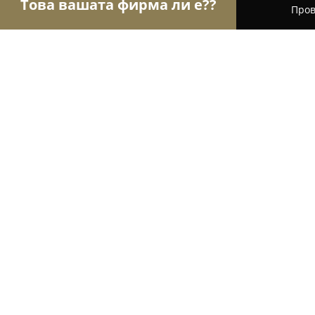
Това вашата фирма ли е??
Пров
Орли Гастрономи
Ресторанти, Барове, Пицар
MIKO SUSHI BAR
8.7
(72)
София, ul. Georgi Rakovski 182
Покажи телефонния номер