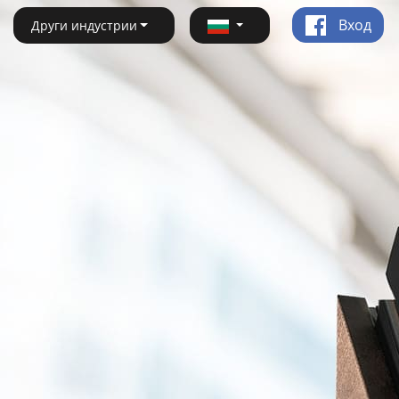
Вход
Други индустрии