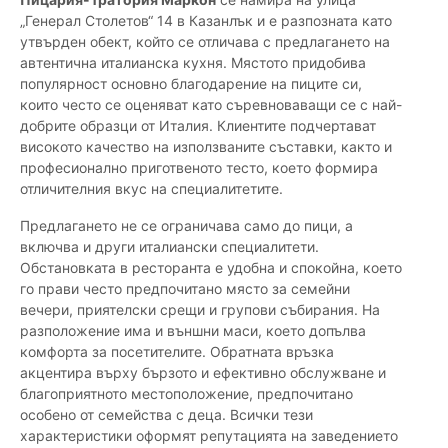
„Генерал Столетов“ 14 в Казанлък и е разпозната като
утвърден обект, който се отличава с предлагането на
автентична италианска кухня. Мястото придобива
популярност основно благодарение на пиците си,
които често се оценяват като съревноваващи се с най-
добрите образци от Италия. Клиентите подчертават
високото качество на използваните съставки, както и
професионално приготвеното тесто, което формира
отличителния вкус на специалитетите.
Предлагането не се ограничава само до пици, а
включва и други италиански специалитети.
Обстановката в ресторанта е удобна и спокойна, което
го прави често предпочитано място за семейни
вечери, приятелски срещи и групови събирания. На
разположение има и външни маси, което допълва
комфорта за посетителите. Обратната връзка
акцентира върху бързото и ефективно обслужване и
благоприятното местоположение, предпочитано
особено от семейства с деца. Всички тези
характеристики оформят репутацията на заведението