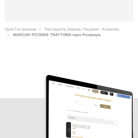
Орли Гастрономи
Ресторанти, Барове, Пицарии - Казанлък
MARCON-PIZZERIA-TRATTORIA парк Розариум