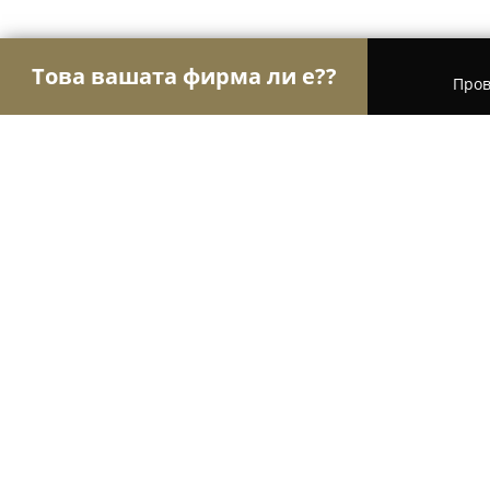
Това вашата фирма ли е??
Пров
Орли Гастрономи
Ресторанти, Барове, Пицар
La Bella Pizzeria
9.2
(796)
Монтана, Montana