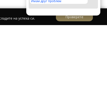
Имам друг проблем
Проверете
ладите на успеха си.
 в Монтана, се е утвърдила като важен
а гастрономия в региона. Тя предлага
яване, благодарение на топлата и уютна
ддържана външна градина, създаваща условия
разнообразие от традиционни италиански
готвени пици, различни варианти на паста и
имание към най-малкия детайл, а клиентите