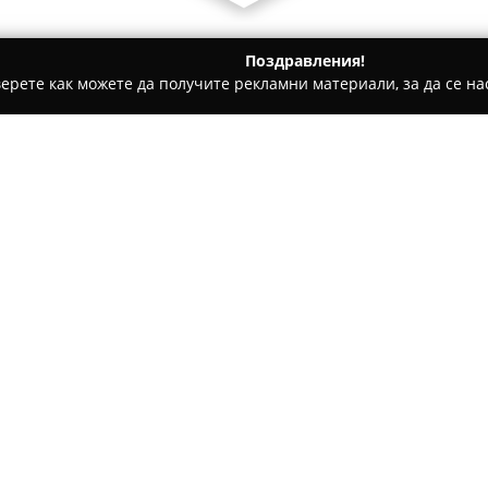
Поздравления!
ерете как можете да получите рекламни материали, за да се нас
ии - Монтана
La Bella Pizzeria
Относно компанията:
La Bella
Пицария, разположена
представител на италианскат
автентично кулинарно прежив
атмосфера, както и добре по
Покажи повече >>
за отмора. Менюто включва 
ястия, сред които ръчно при
пресни морски дарове.
Всяко ястие се отличава с вн