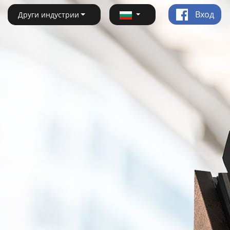
Вход
Други индустрии