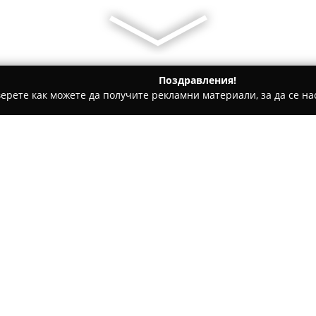
Поздравления!
ерете как можете да получите рекламни материали, за да се нас
и - Банско
Kasapinova Mehana
Относно компанията:
Касапинова механа
в Банско 
традиция, водеща началото с
като местен хан. Намираща се
интегрира пиринския дух с т
Покажи повече >>
Интериорът се характеризира
и уютни камини, които създа