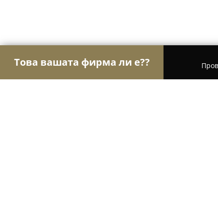
Това вашата фирма ли е??
Пров
Орли Гастрономи
Ресторанти, Барове, Пицари
Kasapinova Mehana
9.6
(2153)