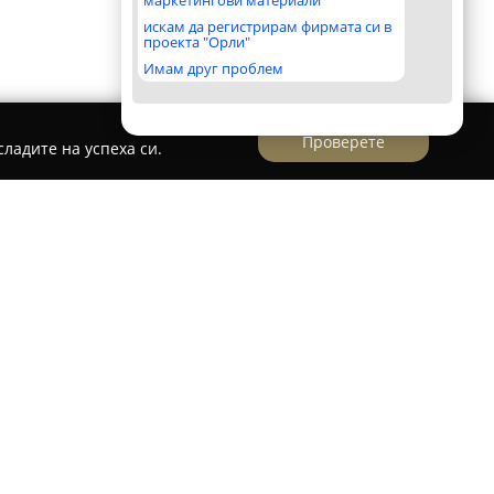
маркетингови материали
искам да регистрирам фирмата си в
проекта "Орли"
Имам друг проблем
Проверете
ладите на успеха си.
е заведение, което се отличава с дълга
и още от 1712 година, когато е функционирала
 в централната част на града, механата
радиционното българско гостоприемство.
 с типични за региона дървени мебели, кожи
ват автентична атмосфера.