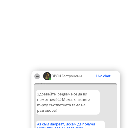
ОРЛИ Гастрономи
Live chat
05:30
Здравейте, радваме се да ви
помогнем! 🙂 Моля, кликнете
върху съответната тема на
разговора!
Аз съм лауреат, искам да получа