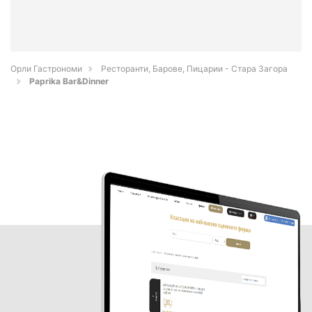
Орли Гастрономи
Ресторанти, Барове, Пицарии - Стара Загора
Paprika Bar&Dinner