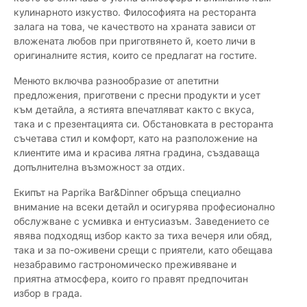
кулинарното изкуство. Философията на ресторанта
залага на това, че качеството на храната зависи от
вложената любов при приготвянето й, което личи в
оригиналните ястия, които се предлагат на гостите.
Менюто включва разнообразие от апетитни
предложения, приготвени с пресни продукти и усет
към детайла, а ястията впечатляват както с вкуса,
така и с презентацията си. Обстановката в ресторанта
съчетава стил и комфорт, като на разположение на
клиентите има и красива лятна градина, създаваща
допълнителна възможност за отдих.
Екипът на Paprika Bar&Dinner обръща специално
внимание на всеки детайл и осигурява професионално
обслужване с усмивка и ентусиазъм. Заведението се
явява подходящ избор както за тиха вечеря или обяд,
така и за по-оживени срещи с приятели, като обещава
незабравимо гастрономическо преживяване и
приятна атмосфера, които го правят предпочитан
избор в града.