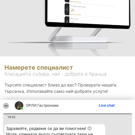
Намерете специалист
Класацията събира, най - добрите в бранша.
Търсите специалист близо до вас? Проверете нашата
търсачка. Използвайте само най-добрите услуги!
ОРЛИ Гастрономи
Live chat
Търсене
19:52
Здравейте, радваме се да ви помогнем! 🙂
Моля, кликнете върху съответната тема на