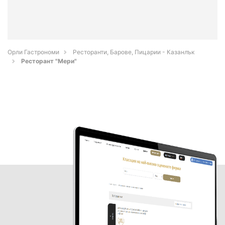
Орли Гастрономи
Ресторанти, Барове, Пицарии - Казанлък
Ресторант "Мери"