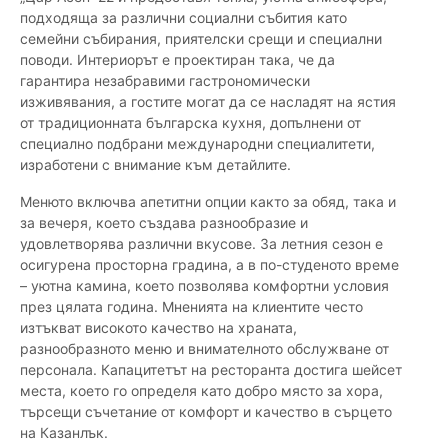
подходяща за различни социални събития като
семейни събирания, приятелски срещи и специални
поводи. Интериорът е проектиран така, че да
гарантира незабравими гастрономически
изживявания, а гостите могат да се насладят на ястия
от традиционната българска кухня, допълнени от
специално подбрани международни специалитети,
изработени с внимание към детайлите.
Менюто включва апетитни опции както за обяд, така и
за вечеря, което създава разнообразие и
удовлетворява различни вкусове. За летния сезон е
осигурена просторна градина, а в по-студеното време
– уютна камина, което позволява комфортни условия
през цялата година. Мненията на клиентите често
изтъкват високото качество на храната,
разнообразното меню и внимателното обслужване от
персонала. Капацитетът на ресторанта достига шейсет
места, което го определя като добро място за хора,
търсещи съчетание от комфорт и качество в сърцето
на Казанлък.