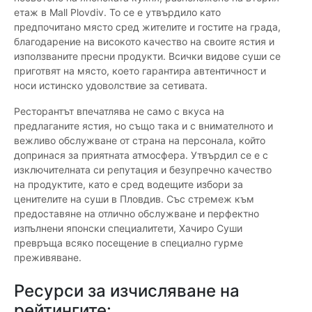
етаж в Mall Plovdiv. То се е утвърдило като
предпочитано място сред жителите и гостите на града,
благодарение на високото качество на своите ястия и
използваните пресни продукти. Всички видове суши се
приготвят на място, което гарантира автентичност и
носи истинско удоволствие за сетивата.
Ресторантът впечатлява не само с вкуса на
предлаганите ястия, но също така и с внимателното и
вежливо обслужване от страна на персонала, който
допринася за приятната атмосфера. Утвърдил се е с
изключителната си репутация и безупречно качество
на продуктите, като е сред водещите избори за
ценителите на суши в Пловдив. Със стремеж към
предоставяне на отлично обслужване и перфектно
изпълнени японски специалитети, Хачиро Суши
превръща всяко посещение в специално гурме
преживяване.
Ресурси за изчисляване на
рейтингите: