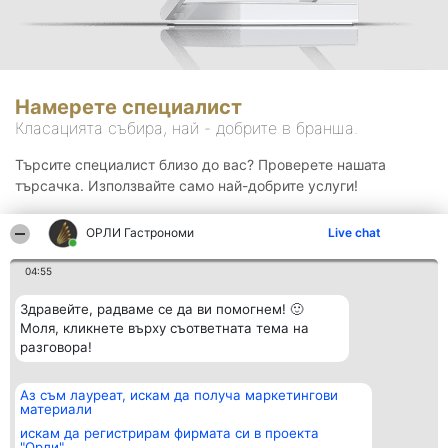
Намерете специалист
Класацията събира, най - добрите в бранша.
Търсите специалист близо до вас? Проверете нашата
търсачка. Използвайте само най-добрите услуги!
ОРЛИ Гастрономи
Live chat
Търсене
04:55
Здравейте, радваме се да ви помогнем! 🙂
Моля, кликнете върху съответната тема на
разговора!
Аз съм лауреат, искам да получа маркетингови
Организатор на
Класация
Контакти
материали
класиране
Победители
Контакти
Beautiful Company S.R.L.
Списък на
искам да регистрирам фирмата си в проекта
BulevardulAleea Timișul De
всички
"Орли"