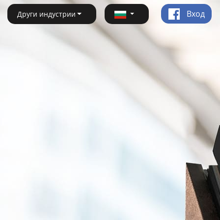
Вход
Други индустрии