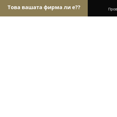
Това вашата фирма ли е??
Пров
Орли Гастрономи
Ресторанти, Барове, Пицар
Сръбска Скара Grilly
8.4
(156)
София, Бул.Сливница 214
Покажи телефонния номер