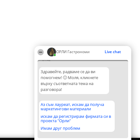
ОРЛИ Гастрономи
Live chat
01:42
Здравейте, радваме се да ви
помогнем! 🙂 Моля, кликнете
върху съответната тема на
разговора!
Аз съм лауреат, искам да получа
маркетингови материали
искам да регистрирам фирмата си в
проекта "Орли"
Имам друг проблем