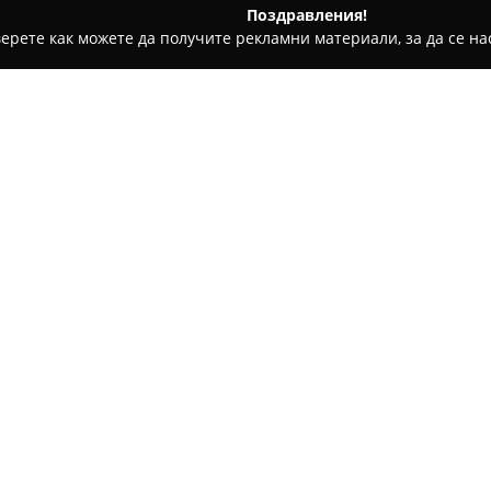
Поздравления!
ерете как можете да получите рекламни материали, за да се нас
ии - София
Сръбска Скара Grilly
Относно компанията:
Разположен на булевард Слив
добре познат столичен ресто
съвременен подход към сръбс
грил специалитети, приготвен
Покажи повече >>
внимание и майсторство. Мен
сочни кебапчета и кюфтета, 
позволява да удовлетвори ра
Сред предложенията изпъкват
пикантната грил салата, коит
Клиентите често отбелязват 