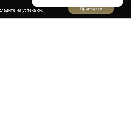
Проверете
ладите на успеха си.
ница 214 в София,
Grilly - Сръбска скара
е
рант, който съчетава традиция със
ката скара. Мястото се отличава с автентични
и от прясно и качествено месо, обработено с
юто се характеризира с разнообразие – от
до ароматни свински пържоли и ребра, което
злични вкусови предпочитания.
 и салатите, като картофената и леко
о се комбинират отлично с останалите ястия.
учтивия персонал и бързото обслужване, което