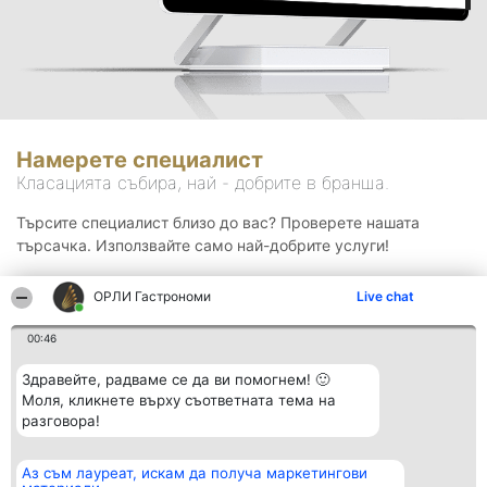
Намерете специалист
Класацията събира, най - добрите в бранша.
Търсите специалист близо до вас? Проверете нашата
търсачка. Използвайте само най-добрите услуги!
ОРЛИ Гастрономи
Live chat
Търсене
00:46
Здравейте, радваме се да ви помогнем! 🙂
Моля, кликнете върху съответната тема на
разговора!
Аз съм лауреат, искам да получа маркетингови
Организатор на
Класация
Контакти