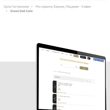
Орли Гастрономи
Ресторанти, Барове, Пицарии - София
Green Deli Cafe