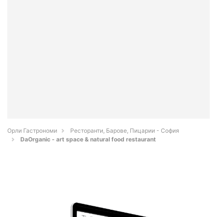
Орли Гастрономи
Ресторанти, Барове, Пицарии - София
DaOrganic - art space & natural food restaurant