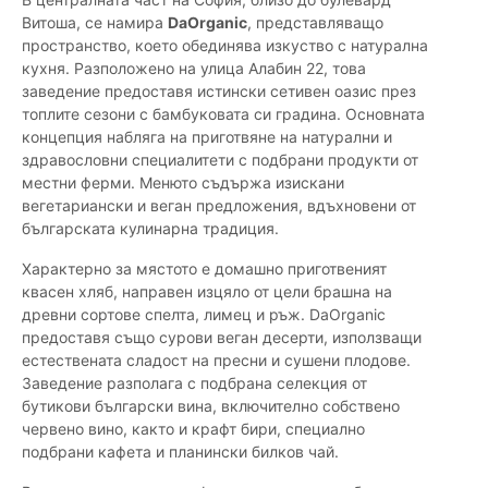
Витоша, се намира
DaOrganic
, представляващо
пространство, което обединява изкуство с натурална
кухня. Разположено на улица Алабин 22, това
заведение предоставя истински сетивен оазис през
топлите сезони с бамбуковата си градина. Основната
концепция набляга на приготвяне на натурални и
здравословни специалитети с подбрани продукти от
местни ферми. Менюто съдържа изискани
вегетариански и веган предложения, вдъхновени от
българската кулинарна традиция.
Характерно за мястото е домашно приготвеният
квасен хляб, направен изцяло от цели брашна на
древни сортове спелта, лимец и ръж. DaOrganic
предоставя също сурови веган десерти, използващи
естествената сладост на пресни и сушени плодове.
Заведение разполага с подбрана селекция от
бутикови български вина, включително собствено
червено вино, както и крафт бири, специално
подбрани кафета и планински билков чай.