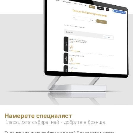
Намерете специалист
Класацията събира, най - добрите в бранша.
Търсите специалист близо до вас? Проверете нашата