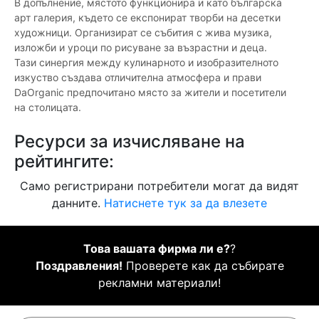
В допълнение, мястото функционира и като българска
арт галерия, където се експонират творби на десетки
художници. Организират се събития с жива музика,
изложби и уроци по рисуване за възрастни и деца.
Тази синергия между кулинарното и изобразителното
изкуство създава отличителна атмосфера и прави
DaOrganic предпочитано място за жители и посетители
на столицата.
Ресурси за изчисляване на
рейтингите:
Само регистрирани потребители могат да видят
данните.
Натиснете тук за да влезете
Това вашата фирма ли е?
?
Поздравления!
Проверете как да събирате
рекламни материали!