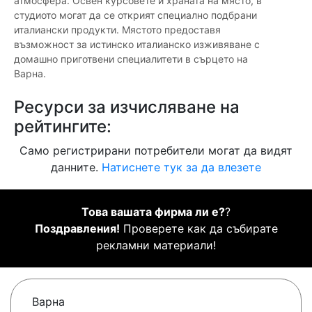
атмосфера. Освен курсовете и храната на място, в
студиото могат да се открият специално подбрани
италиански продукти. Мястото предоставя
възможност за истинско италианско изживяване с
домашно приготвени специалитети в сърцето на
Варна.
Ресурси за изчисляване на
рейтингите:
Само регистрирани потребители могат да видят
данните.
Натиснете тук за да влезете
Това вашата фирма ли е?
?
Поздравления!
Проверете как да събирате
рекламни материали!
Варна