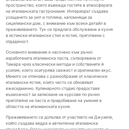
пространство, което въвежда гостите в атмосферата
на италианската гастрономия. Интериорът създава
усещането за уют и топлина, напомнящи за
сицилиански дом, с внимание към всеки детайл в
преживяването. Тук се предлага обслужване и кухня
в истински италиански стил и ястия, приготвени с
отдаденост.
Основното внимание е насочено към ръчно
изработената италианска паста, сътворявана от
Тамара чрез класически методи и собствените й
усилия, което осигурява свежест и оригинален вкус.
Менюто се отличава с разнообразие от класически
италиански ястия, които често се обновяват
ежеседмично. Кулинарното студио предоставя
възможност за записване на курсове по ръчно
приготвяне на паста и придобиване на умения в
областта на италианската кухня.
Преживяването се допълва от участието на Джузепе,
който създава ведра и автентична италианска