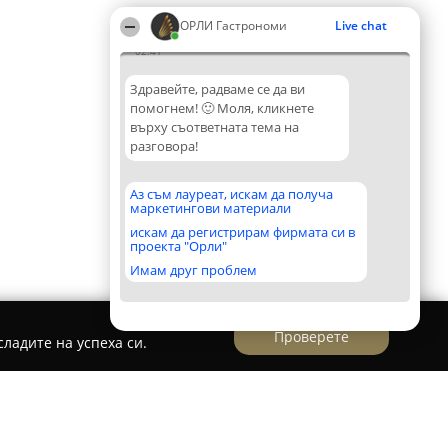
ОРЛИ Гастрономи
Live chat
02:41
Здравейте, радваме се да ви
помогнем! 🙂 Моля, кликнете
върху съответната тема на
разговора!
Аз съм лауреат, искам да получа
маркетингови материали
искам да регистрирам фирмата си в
проекта "Орли"
Имам друг проблем
Проверете
ладите на успеха си.