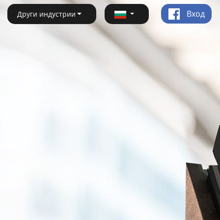
Вход
Други индустрии