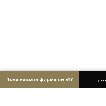
Това вашата фирма ли е??
Пров
Орли Гастрономи
Ресторанти, Барове, Пицар