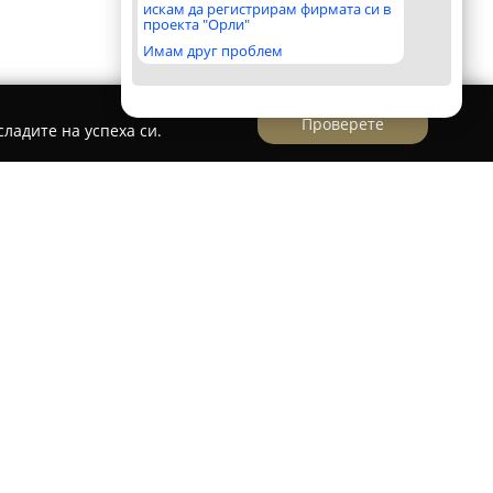
искам да регистрирам фирмата си в
проекта "Орли"
Имам друг проблем
Проверете
ладите на успеха си.
амира в централната част на София и
бстановка, която е подходяща както за
аведението се отличава със съвременен и
имание на всеки детайл, което допринася за
юто се предлагат разнообразни качествени
, освежаващи фрешове и оригинални коктейли.