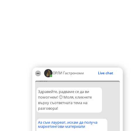
ОРЛИ Гастрономи
Live chat
00:05
Здравейте, радваме се да ви
помогнем! 🙂 Моля, кликнете
върху съответната тема на
разговора!
Аз съм лауреат, искам да получа
маркетингови материали