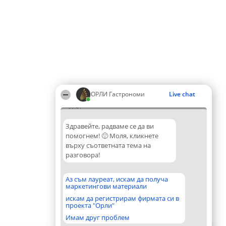
ОРЛИ Гастрономи
Live chat
09:41
Здравейте, радваме се да ви
помогнем! 🙂 Моля, кликнете
върху съответната тема на
разговора!
Аз съм лауреат, искам да получа
маркетингови материали
искам да регистрирам фирмата си в
проекта "Орли"
Имам друг проблем