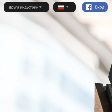
Вход
Други индустрии