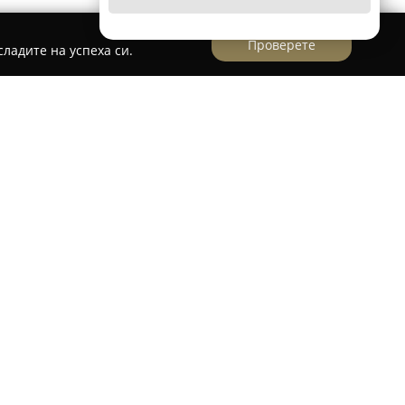
Проверете
ладите на успеха си.
иониран на 89-ия километър на
отличава с предлагането на италианско
. В неговия ресторант се сервира
вени с майсторство и характерен вкус, както и
 специалитети с морски дарове. Всички ястия
детайла и уважение към традициите на
 предлага широк асортимент от италиански
ед които вина, паста, сосове, сладкиши, както и