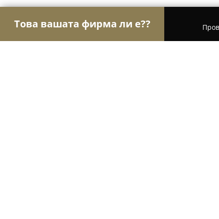
Това вашата фирма ли е??
Пров
Орли Гастрономи
Ресторанти, Барове, Пицар
ciao.bg
9
(656)
Гелеменово, 4444 Пазарджик
Покажи телефонния номер