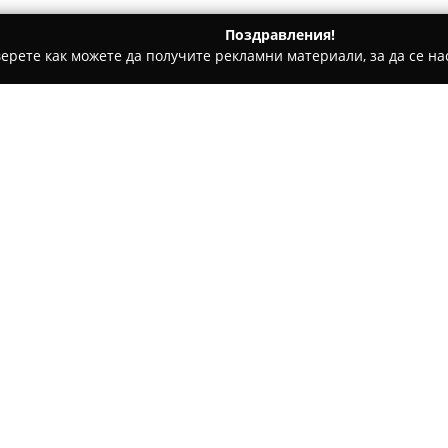
Поздравления!
ерете как можете да получите рекламни материали, за да се нас
ии - Гелеменово
ciao.bg
Относно компанията:
Комплекс
Виа Тракия
е позиц
Автомагистрала Тракия и се 
гастрономическо преживяване
разнообразие от пици, пригот
Покажи повече >>
изискани пасти, включително
се създават с внимание към 
италианската кухня.
Освен ресторант, комплексът
продукти с висок стандарт, ср