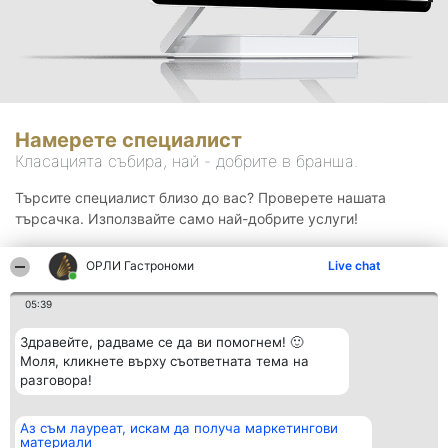
Намерете специалист
Класацията събира, най - добрите в бранша.
Търсите специалист близо до вас? Проверете нашата
търсачка. Използвайте само най-добрите услуги!
ОРЛИ Гастрономи
Live chat
Търсене
05:39
Здравейте, радваме се да ви помогнем! 🙂
Моля, кликнете върху съответната тема на
разговора!
Аз съм лауреат, искам да получа маркетингови
Организатор на
Класация
Контакти
материали
класиране
Победители
Контакти