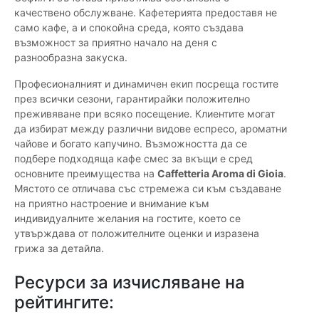
качествено обслужване. Кафетерията предоставя не
само кафе, а и спокойна среда, която създава
възможност за приятно начало на деня с
разнообразна закуска.
Професионалният и динамичен екип посреща гостите
през всички сезони, гарантирайки положително
преживяване при всяко посещение. Клиентите могат
да избират между различни видове еспресо, ароматни
чайове и богато капучино. Възможността да се
подбере подходяща кафе смес за вкъщи е сред
основните преимущества на
Caffetteria Aroma di Gioia
.
Мястото се отличава със стремежа си към създаване
на приятно настроение и внимание към
индивидуалните желания на гостите, което се
утвърждава от положителните оценки и изразена
грижа за детайла.
Ресурси за изчисляване на
рейтингите: