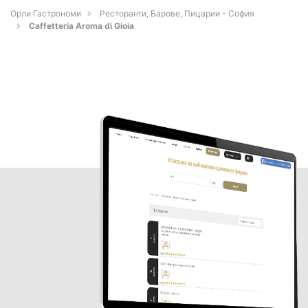
Орли Гастрономи
Ресторанти, Барове, Пицарии - София
Caffetteria Aroma di Gioia