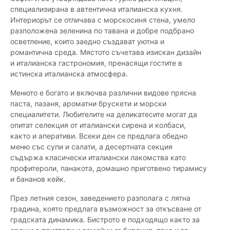
специализирана в автентична италианска кухня.
Интериорът се отличава с морскосиня стена, умело
разположена зеленина по тавана и добре подбрано
осветление, които заедно създават уютна и
романтична среда. Мястото съчетава изискан дизайн
и италианска гастрономия, пренасящи гостите в
истинска италианска атмосфера.
Менюто е богато и включва различни видове прясна
паста, лазаня, ароматни брускети и морски
специалитети. Любителите на деликатесите могат да
опитат селекция от италиански сирена и колбаси,
както и аперативи. Всеки ден се предлага обедно
меню със супи и салати, а десертната секция
съдържа класически италиански лакомства като
профитероли, панакота, домашно приготвено тирамису
и бананов кейк.
През летния сезон, заведението разполага с лятна
градина, която предлага възможност за откъсване от
градската динамика. Бистрото е подходящо както за