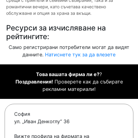
срещи с приятели и семейни събирания, така и за
романтични вечери, като съчетава качествено
обслужване и опция за храна за вкъщи.
Ресурси за изчисляване на
рейтингите:
Само регистрирани потребители могат да видят
данните.
Натиснете тук за да влезете
Това вашата фирма ли е?
?
Поздравления!
Проверете как да събирате
рекламни материали!
София
ул. „Иван Денкоглу“ 36
Вижте профила на фирмата на