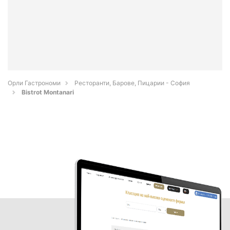
Орли Гастрономи
Ресторанти, Барове, Пицарии - София
Bistrot Montanari