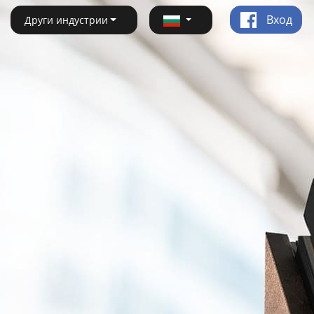
Вход
Други индустрии