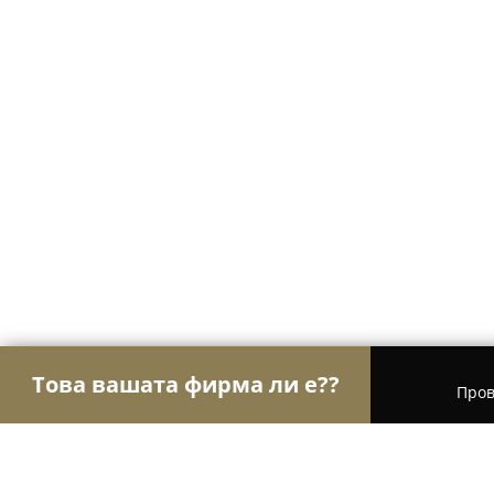
Това вашата фирма ли е??
Пров
Орли Гастрономи
Ресторанти, Барове, Пицар