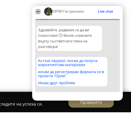
ОРЛИ Гастрономи
Live chat
15:58
Здравейте, радваме се да ви
помогнем! 🙂 Моля, кликнете
върху съответната тема на
разговора!
Аз съм лауреат, искам да получа
маркетингови материали
искам да регистрирам фирмата си в
проекта "Орли"
Имам друг проблем
Проверете
ладите на успеха си.