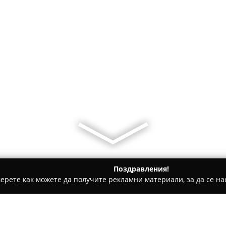
Поздравления!
ерете как можете да получите рекламни материали, за да се нас
ии - София
Barbeque & Bar Заимов