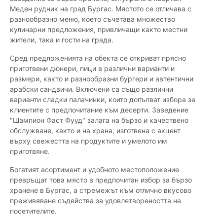
Меден рудник на град Бургас. Мястото се отличава с
разнообразно меню, което съчетава множество
кулинарни предложения, привличащи както местни
жители, така и гости на града.
Сред предложенията на обекта се откриват прясно
приготвени дюнери, пици в различни варианти и
размери, както и разнообразни бургери и автентични
арабски сандвичи. Включени са също различни
варианти сладки палачинки, които допълват избора за
клиентите с предпочитание към десерти. Заведение
"Шампион Фаст Фууд" залага на бързо и качествено
обслужване, както и на храна, изготвена с акцент
върху свежестта на продуктите и умелото им
приготвяне.
Богатият асортимент и удобното местоположение
превръщат това място в предпочитан избор за бързо
хранене в Бургас, а стремежът към отлично вкусово
преживяване съдейства за удовлетвореността на
посетителите.