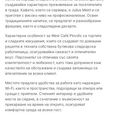
създавайки характерно преживяване за посетителите
в града. Кафето, което се сервира, е Julius Meinl и се
приготвя с високо ниво на професионализъм. Освен
традиционните напитки, се предлагат и разнообразни
фрешове, както и сладоледени десерти.
Характерна особеност за West Café Plovdiv са тортите
и сладките изкушения, които се създават по домашни
рецепти в тяхната собствена бутикова сладкарска
работилница, осигурявайки свежест и отличителен
вкус. Персоналът се отличава със своята
компетентност и любезност, като това допринася към
качеството на обслужване и създава запомнящо се
впечатление за всеки клиент.
Мястото предлага удобства за работа като надежден
Wi-Fi, както и пространства, подходящи за отмора или
срещи с приятели. Стилният интериор и удобните
места за сядане, в съчетание с възможност за
прекарване на време на открито, осигуряват
комфортна среда за всеки гост.