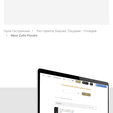
Орли Гастрономи
Ресторанти, Барове, Пицарии - Пловдив
West Café Plovdiv