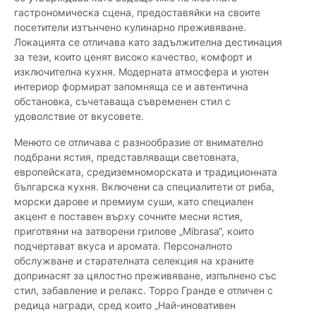
гастрономическа сцена, предоставяйки на своите
посетители изтънчено кулинарно преживяване.
Локацията се отличава като задължителна дестинация
за тези, които ценят високо качество, комфорт и
изключителна кухня. Модерната атмосфера и уютен
интериор формират запомняща се и автентична
обстановка, съчетаваща съвременен стил с
удоволствие от вкусовете.
Менюто се отличава с разнообразие от внимателно
подбрани ястия, представляващи световната,
европейската, средиземноморската и традиционната
българска кухня. Включени са специалитети от риба,
морски дарове и премиум суши, като специален
акцент е поставен върху сочните месни ястия,
приготвяни на затворени грилове „Mibrasa“, които
подчертават вкуса и аромата. Персоналното
обслужване и старателната селекция на храните
допринасят за цялостно преживяване, изпълнено със
стил, забавление и релакс. Торро Гранде е отличен с
редица награди, сред които „Най-иновативен