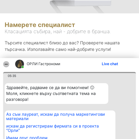
Намерете специалист
Класацията събира, най - добрите в бранша.
Търсите специалист близо до вас? Проверете нашата
търсачка. Използвайте само най-добрите услуги!
ОРЛИ Гастрономи
Live chat
Търсене
05:35
Здравейте, радваме се да ви помогнем! 🙂
Моля, кликнете върху съответната тема на
разговора!
Аз съм лауреат, искам да получа маркетингови
Организатор на
Класация
Контакти
материали
класиране
Победители
Контакти
Beautiful Company S.R.L.
Списък на
искам да регистрирам фирмата си в проекта
BulevardulAleea Timișul De
всички
"Орли"
Sus Nr. 2, Bl. A30, Sc. A, Et.
победители
Имам друг проблем
4, Ap. 13
Правила