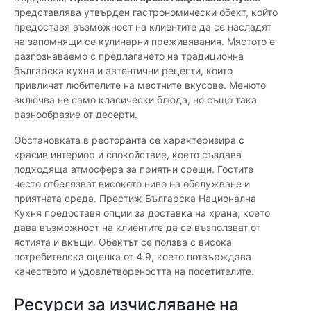
представлява утвърден гастрономически обект, който
предоставя възможност на клиентите да се насладят
на запомнящи се кулинарни преживявания. Мястото е
разпознаваемо с предлагането на традиционна
българска кухня и автентични рецепти, които
привличат любителите на местните вкусове. Менюто
включва не само класически блюда, но също така
разнообразие от десерти.
Обстановката в ресторанта се характеризира с
красив интериор и спокойствие, което създава
подходяща атмосфера за приятни срещи. Гостите
често отбелязват високото ниво на обслужване и
приятната среда. Престиж Българска Национална
Кухня предоставя опции за доставка на храна, което
дава възможност на клиентите да се възползват от
ястията и вкъщи. Обектът се ползва с висока
потребителска оценка от 4.9, което потвърждава
качеството и удовлетвореността на посетителите.
Ресурси за изчисляване на