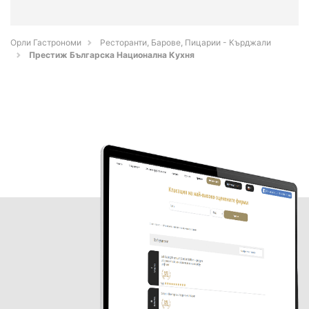
Орли Гастрономи
Ресторанти, Барове, Пицарии - Кърджали
Престиж Българска Национална Кухня