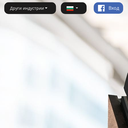
Вход
Други индустрии