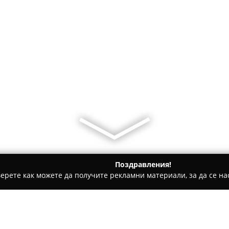
Поздравления!
ерете как можете да получите рекламни материали, за да се нас
ии - София
Сайдуолк