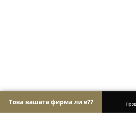
Това вашата фирма ли е??
Пров
Орли Гастрономи
Ресторанти, Барове, Пицар