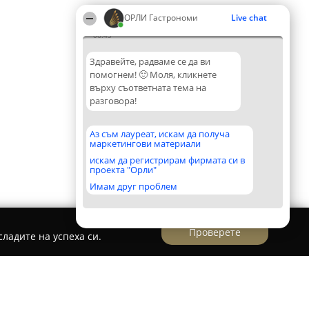
ОРЛИ Гастрономи
Live chat
06:45
Здравейте, радваме се да ви
помогнем! 🙂 Моля, кликнете
върху съответната тема на
разговора!
Аз съм лауреат, искам да получа
маркетингови материали
искам да регистрирам фирмата си в
проекта "Орли"
Имам друг проблем
Проверете
ладите на успеха си.