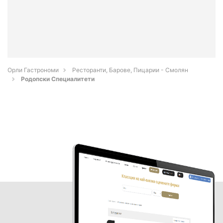
Орли Гастрономи
Ресторанти, Барове, Пицарии - Смолян
Родопски Специалитети