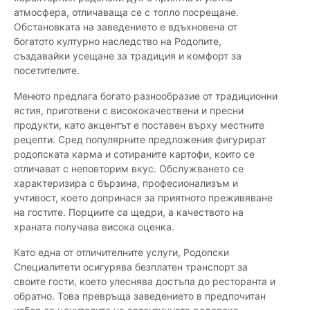
атмосфера, отличаваща се с топло посрещане.
Обстановката на заведението е вдъхновена от
богатото културно наследство на Родопите,
създавайки усещане за традиция и комфорт за
посетителите.
Менюто предлага богато разнообразие от традиционни
ястия, приготвени с висококачествени и пресни
продукти, като акцентът е поставен върху местните
рецепти. Сред популярните предложения фигурират
родопската карма и сотираните картофи, които се
отличават с неповторим вкус. Обслужването се
характеризира с бързина, професионализъм и
учтивост, което допринася за приятното преживяване
на гостите. Порциите са щедри, а качеството на
храната получава висока оценка.
Като една от отличителните услуги, Родопски
Специалитети осигурява безплатен транспорт за
своите гости, което улеснява достъпа до ресторанта и
обратно. Това превръща заведението в предпочитан