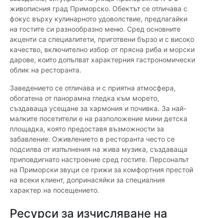
живописния град Приморско. Обектът се отличава с
фокус върху кулинарното удоволствие, предлагайки
на гостите си разнообразно меню. Сред основните
акценти са специалитети, приготвени бързо и с високо
качество, включително избор от прясна риба и морски
дарове, които допълват характерния гастрономически
облик на ресторанта.
Заведението се отличава и с приятна атмосфера,
обогатена от панорамна гледка към морето,
създаваща усещане за хармония и почивка. За най-
малките посетители е на разположение мини детска
площадка, която предоставя възможности за
забавление. Оживлението в ресторанта често се
подсилва от изпълнения на жива музика, създаваща
приповдигнато настроение сред гостите. Персоналът
на Приморски звуци се грижи за комфортния престой
на всеки клиент, допринасяйки за специалния
характер на посещението.
Ресурси за изчисляване на