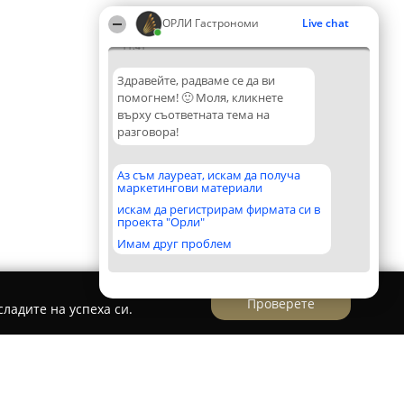
ОРЛИ Гастрономи
Live chat
11:41
Здравейте, радваме се да ви
помогнем! 🙂 Моля, кликнете
върху съответната тема на
разговора!
Аз съм лауреат, искам да получа
маркетингови материали
искам да регистрирам фирмата си в
проекта "Орли"
Имам друг проблем
Проверете
ладите на успеха си.