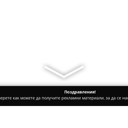
Поздравления!
ерете как можете да получите рекламни материали, за да се нас
ии - Азманите
Възрожденско кафене