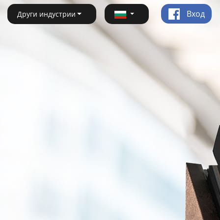
Вход
Други индустрии