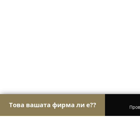
Това вашата фирма ли е??
Пров
Орли Гастрономи
Ресторанти, Барове, Пицар