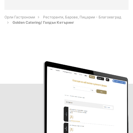
Орли Гастрономи
Ресторанти, Барове, Пицарии - Благоевград
Golden Catering/ Голдън Кетъринг