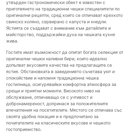
утвърден гастрономически обект е известен с
приготвянето на традиционни чешки специалитети по
оригинални рецепти, сред които се отличават крехкото
свинско коляно, сервирано с капуста и кнедли.
Ястията се създават с внимание към детайлите и
майсторство, поддържайки духа на чешката кухня
жива.
Гостите имат възможност да опитат богата селекция от
оригинални чешки наливни бири, които идеално
допълват вкусовите качества на предлагащите се
ястия. Обстановката в заведението съчетава уют и
спокойствие и напомня традиционна чешка
гостилница, осигурявайки комфортна атмосфера за
срещи и приятни моменти. Високото ниво на
обслужване, отличаващо се с учтивост и
добронамереност, допринася за положителните
впечатления на посетителите. Мястото се отличава със
своята удобна локация и е предпочитано за
почитателите на класическите вкусове и чешкото
гостоприемство.