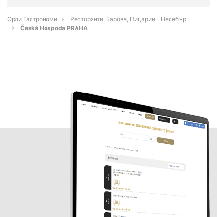
Орли Гастрономи
Ресторанти, Барове, Пицарии - Несебър
Česká Hospoda PRAHA