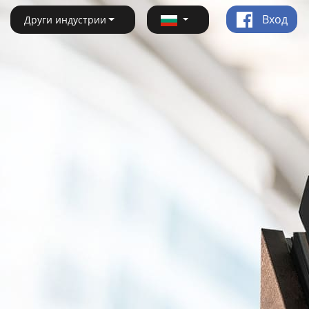
Вход
Други индустрии