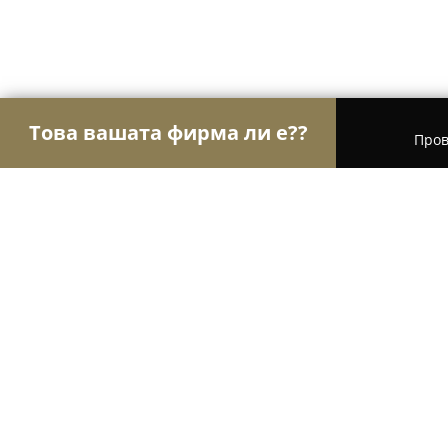
Това вашата фирма ли е??
Пров
Орли Гастрономи
Ресторанти, Барове, Пицар
Поко Локо