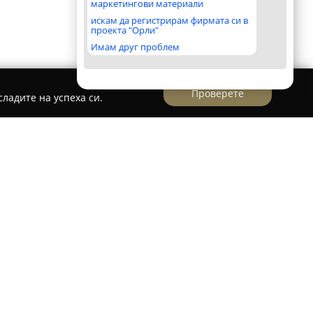
маркетингови материали
искам да регистрирам фирмата си в
проекта "Орли"
Имам друг проблем
Проверете
ладите на успеха си.
ца „Николай Хайтов“ 17, се разполага
 впечатлява клиентите си с необичайното
ексикански акценти в интериора. Това
ава запомняща се атмосфера, която обогатява
остите. Менюто на този ресторант включва