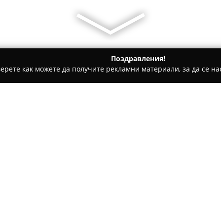
Поздравления!
ерете как можете да получите рекламни материали, за да се нас
ии - Пловдив
Поко Локо
Относно компанията:
В центъра на Пловдив, на ули
ресторант
Поко Локо
, който
съчетание от италиански и м
оригинално обединяване създ
Покажи повече >>
цялостното преживяване на г