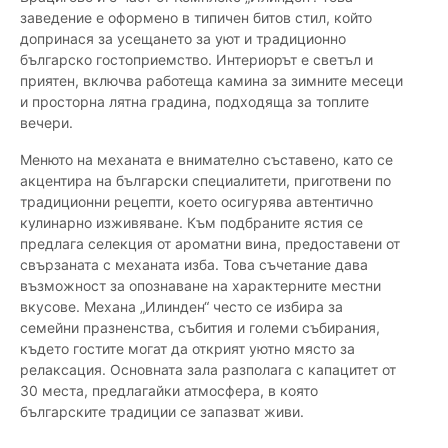
заведение е оформено в типичен битов стил, който
допринася за усещането за уют и традиционно
българско гостоприемство. Интериорът е светъл и
приятен, включва работеща камина за зимните месеци
и просторна лятна градина, подходяща за топлите
вечери.
Менюто на механата е внимателно съставено, като се
акцентира на български специалитети, приготвени по
традиционни рецепти, което осигурява автентично
кулинарно изживяване. Към подбраните ястия се
предлага селекция от ароматни вина, предоставени от
свързаната с механата изба. Това съчетание дава
възможност за опознаване на характерните местни
вкусове. Механа „Илинден“ често се избира за
семейни празненства, събития и големи събирания,
където гостите могат да открият уютно място за
релаксация. Основната зала разполага с капацитет от
30 места, предлагайки атмосфера, в която
българските традиции се запазват живи.