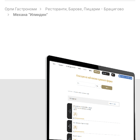
Орли Гастрономи
Ресторанти, Барове, Пицарии - Брацигово
Механа “Илинден”