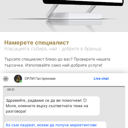
Намерете специалист
Класацията събира, най - добрите в бранша.
Търсите специалист близо до вас? Проверете нашата
търсачка. Използвайте само най-добрите услуги!
ОРЛИ Гастрономи
Live chat
Търсене
09:31
Здравейте, радваме се да ви помогнем! 🙂
Моля, кликнете върху съответната тема на
разговора!
Аз съм лауреат, искам да получа маркетингови
Организатор на
Класация
Контакти