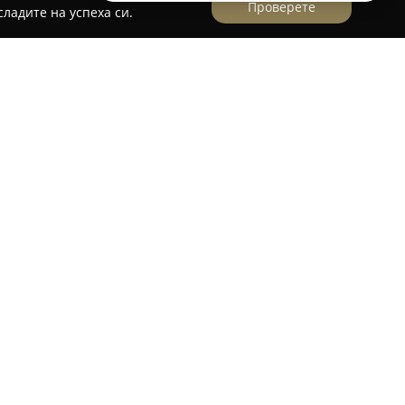
Проверете
ладите на успеха си.
“ №156, се намира ресторант
La Toscana
, който
на автентична италианска кухня и приятелска
ението са акцентирани разнообразни
и по оригинална рецепта в специализирана
хваща още домашно приготвена прясна паста,
и рибни специалитети, както и избор от свежи
cana се отличават със стриктно подбрани
оставени от Италия, като не се използват
а вкуса. Ресторантът предоставя уютна
злични събития и притежава специална зона