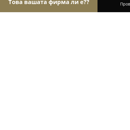
Това вашата фирма ли е??
Пров
Орли Гастрономи
Ресторанти, Барове, Пицари
La Toscana
8.8
(1380)
Бургас, ul. Kalofer No156 (Бившата "Плоча")
Покажи телефонния номер