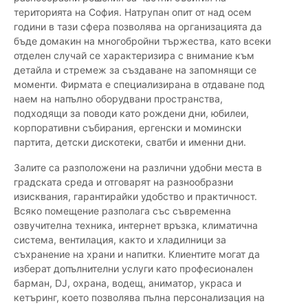
територията на София. Натрупан опит от над осем
години в тази сфера позволява на организацията да
бъде домакин на многобройни тържества, като всеки
отделен случай се характеризира с внимание към
детайла и стремеж за създаване на запомнящи се
моменти. Фирмата е специализирана в отдаване под
наем на напълно оборудвани пространства,
подходящи за поводи като рождени дни, юбилеи,
корпоративни събирания, ергенски и момински
партита, детски дискотеки, сватби и именни дни.
Залите са разположени на различни удобни места в
градската среда и отговарят на разнообразни
изисквания, гарантирайки удобство и практичност.
Всяко помещение разполага със съвременна
озвучителна техника, интернет връзка, климатична
система, вентилация, както и хладилници за
съхранение на храни и напитки. Клиентите могат да
изберат допълнителни услуги като професионален
барман, DJ, охрана, водещ, аниматор, украса и
кетъринг, което позволява пълна персонализация на