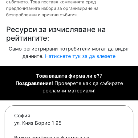
събитието. Това поставя компанията сред
предпочитаните избори за организиране на
безпроблемни и приятни събития.
Ресурси за изчисляване на
рейтингите:
Само регистрирани потребители могат да видят
данните.
Натиснете тук за да влезете
Това вашата фирма ли е?
?
Поздравления!
Проверете как да събирате
рекламни материали!
София
ул. Княз Борис 1 95
Вижте профила на фирмата на