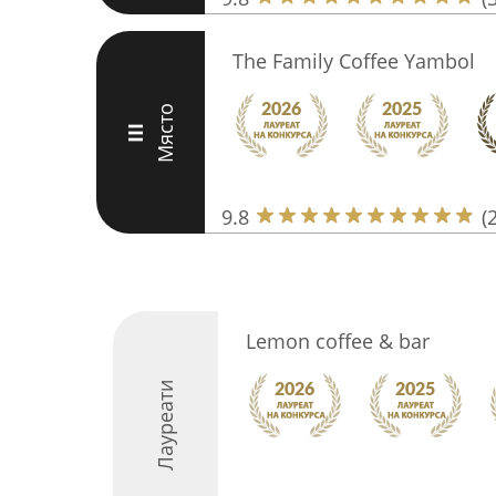
The Family Coffee Yambol
Място
III
9.8
(
Lemon coffee & bar
Лауреати