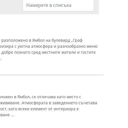
е, разположено в Ямбол на булевард „Граф
теризира с уютна атмосфера и разнообразно меню
 добре познато сред местните жители и гостите
.
оложен в Ямбол, се отличава като място с
живяване. Атмосферата в заведението съчетава
ст, като всеки елемент от интериора е
ане ...