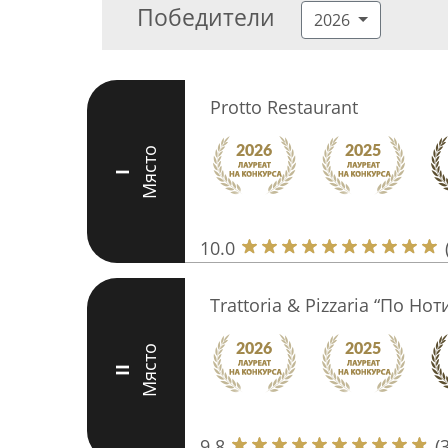
Победители
2026
Protto Restaurant
Място
I
10.0
Trattoria & Pizzaria “По Нот
Място
II
9.8
(