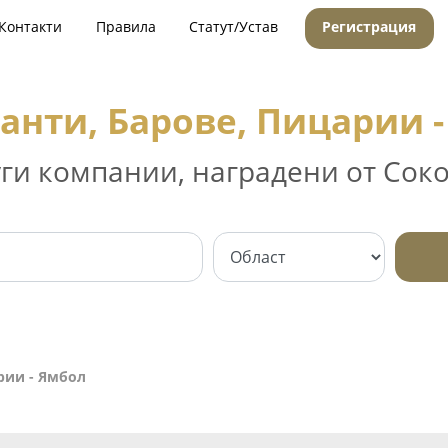
Контакти
Правила
Статут/Устав
Регистрация
анти, Барове, Пицарии 
уги компании, наградени от Соко
рии - Ямбол