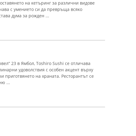
оставянето на кетъринг за различни видове
чава с умението си да превръща всяко
тава дума за рожден ...
вел“ 23 в Ямбол, Toshiro Sushi се отличава
улинарни удоволствия с особен акцент върху
ри приготвянето на храната. Ресторантът се
ю ...