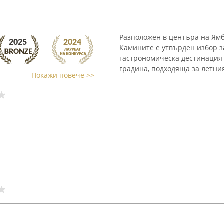
Разположен в центъра на Ямбо
Камините е утвърден избор з
гастрономическа дестинация 
градина, подходяща за летния
Покажи повече >>