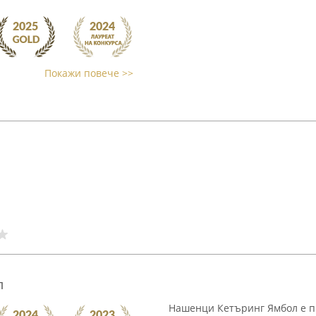
Покажи повече >>
л
Нашенци Кетъринг Ямбол е пр