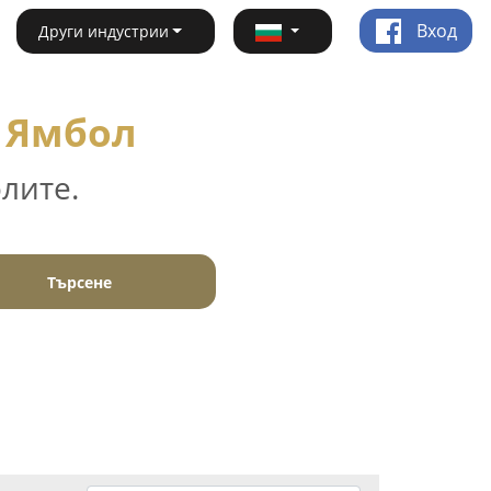
Вход
Други индустрии
- Ямбол
лите.
Търсене