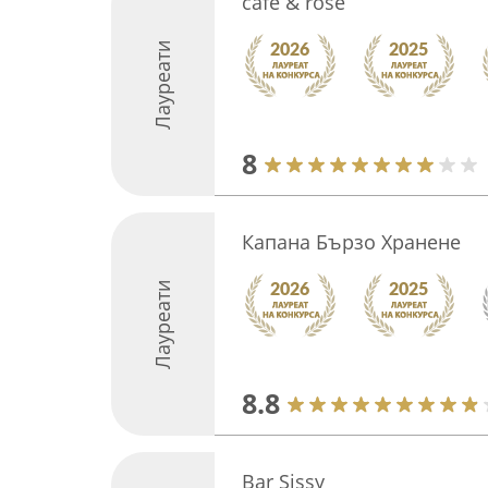
café & rosé
Лауреати
8
Капана Бързо Хранене
Лауреати
8.8
Bar Sissy