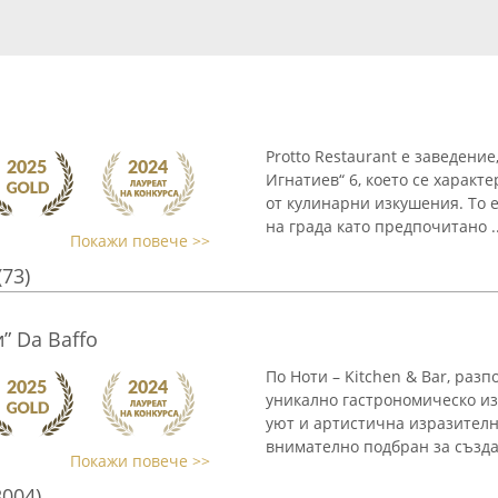
Protto Restaurant е заведени
Игнатиев“ 6, което се харак
от кулинарни изкушения. То е
на града като предпочитано ..
Покажи повече >>
(73)
и” Da Baffo
По Ноти – Kitchen & Bar, разп
уникално гастрономическо из
уют и артистична изразително
внимателно подбран за създав
Покажи повече >>
3004)