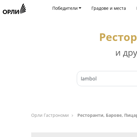
Победители
Градове и места
Рестор
и др
Орли Гастрономи
Ресторанти, Барове, Пица