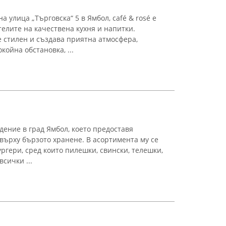
 улица „Търговска“ 5 в Ямбол, café & rosé е
елите на качествена кухня и напитки.
 стилен и създава приятна атмосфера,
койна обстановка, ...
дение в град Ямбол, което предоставя
върху бързото хранене. В асортимента му се
ргери, сред които пилешки, свински, телешки,
всички ...