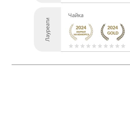
Чайка
Лауреати