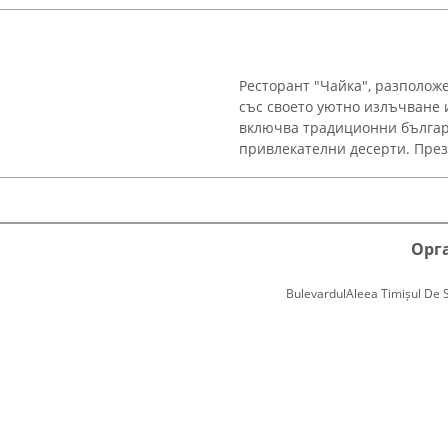
Ресторант "Чайка", разполож
със своето уютно излъчване 
включва традиционни българс
привлекателни десерти. През 
Орг
BulevardulAleea Timișul De Sus