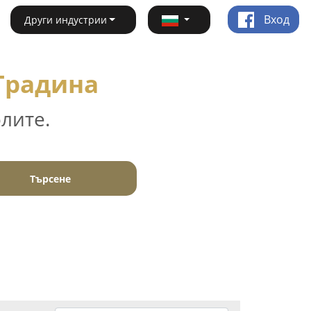
Вход
Други индустрии
 Градина
лите.
Търсене