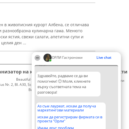
ен в живописния курорт Албена, се отличава
и разнообразна кулинарна гама. Менюто
ки ястия, свежи салати, апетитни супи и
целия ден ...
ОРЛИ Гастрономи
Live chat
03:31
анизатор на класиране
Класация
Контакти
Здравейте, радваме се да ви
Beautiful Company S.R.L.
Победители
Контакти
помогнем! 🙂 Моля, кликнете
 Nr. 2, Bl. A30, Sc. A, Et. 4, Ap. 13
Списък
върху съответната тема на
București 53-238
на
разговора!
CUI 36737675
всички
победители
Правила
Аз съм лауреат, искам да получа
маркетингови материали
Статут/
Устав
искам да регистрирам фирмата си в
проекта "Орли"
Политика
за
Имам друг проблем