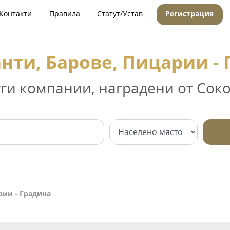
Контакти
Правила
Статут/Устав
Регистрация
нти, Барове, Пицарии -
уги компании, наградени от Соко
рии - Градина