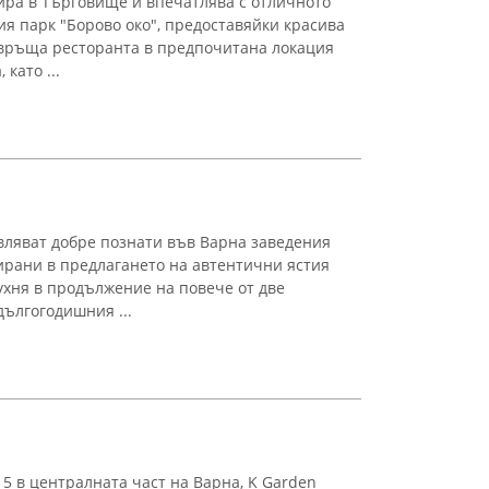
ира в Търговище и впечатлява с отличното
я парк "Борово око", предоставяйки красива
евръща ресторанта в предпочитана локация
като ...
вляват добре познати във Варна заведения
ирани в предлагането на автентични ястия
ухня в продължение на повече от две
дългогодишния ...
5 в централната част на Варна, K Garden