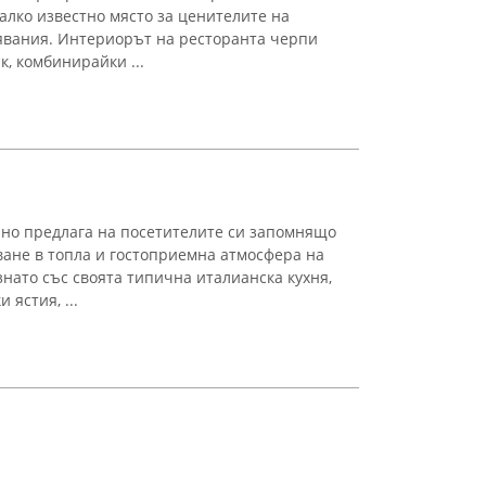
малко известно място за ценителите на
вания. Интериорът на ресторанта черпи
, комбинирайки ...
ано предлага на посетителите си запомнящо
ане в топла и гостоприемна атмосфера на
ознато със своята типична италианска кухня,
 ястия, ...