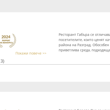
Ресторант Габъра се отличав
посетителите, които ценят к
района на Разград. Обособен 
приветлива среда, подходяща 
Покажи повече >>
13)