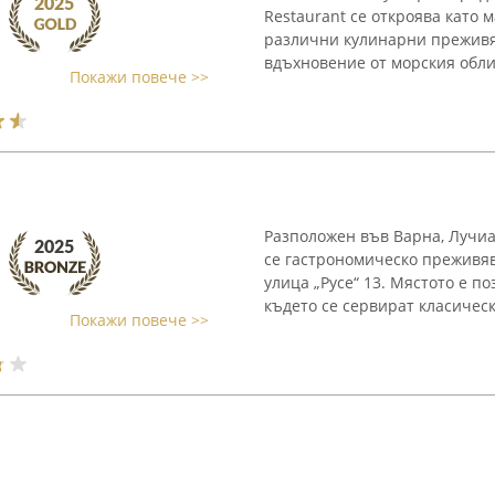
Restaurant се откроява като 
различни кулинарни преживя
вдъхновение от морския облик
Покажи повече >>
Разположен във Варна, Лучи
се гастрономическо преживяв
улица „Русе“ 13. Мястото е п
където се сервират класически
Покажи повече >>