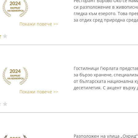
Ресторант Борово Око се нам
си разположение в живописни
гледка към езерото. Това пр
за отдих сред природна среда, 
Покажи повече >>
Гостилници Гюрлата предста
за бързо хранене, специализ
от българската национална к
десетилетия. С акцент върху 
Покажи повече >>
Разположен на улица „Охрид“ 