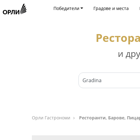
Победители
Градове и места
Рестора
и др
Орли Гастрономи
Ресторанти, Барове, Пица