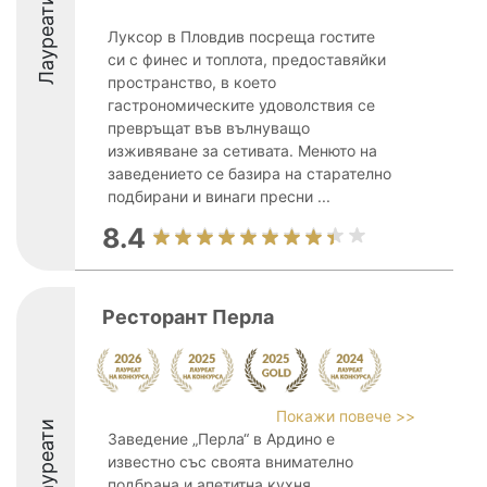
Лауреати
Луксор в Пловдив посреща гостите
си с финес и топлота, предоставяйки
пространство, в което
гастрономическите удоволствия се
превръщат във вълнуващо
изживяване за сетивата. Менюто на
заведението се базира на старателно
подбирани и винаги пресни ...
8.4
Ресторант Перла
Покажи повече >>
Лауреати
Заведение „Перла“ в Ардино е
известно със своята внимателно
подбрана и апетитна кухня,