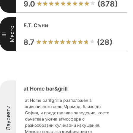
9.0
(878)
E.T. Съни
Място
III
8.7
(28)
at Home bar&grill
at Home bar&grill е разположен в
живописното село Мрамор, близо до
Лауреати
София, и представлява заведение, което
съчетава уютна атмосфера с
разнообразни кулинарни изкушения.
Менюто предлага комбинация от