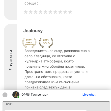
срещи с ...
Jealousy
Заведението Jealousy, разположено в
Лауреати
село Кладница, се отличава с
кулинарна атмосфера, която
привлича многобройни посетители.
Пространството предоставя уютна и
домашна обстановка, която
предразполага към пълноценна
почивка след тежък ден, а ...
ОРЛИ Гастрономи
Live chat
06:21