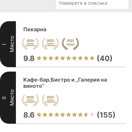
Пекарна
Място
I
9.8
(40)
Кафе-бар,Бистро и „Галерия на
виното”
Място
II
8.6
(155)