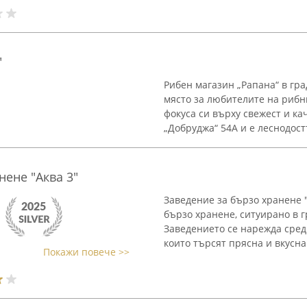
"
Рибен магазин „Рапана“ в гра
място за любителите на рибн
фокуса си върху свежест и к
„Добруджа“ 54А и е леснодостъ
нене "Аква 3"
Заведение за бързо хранене 
бързо хранене, ситуирано в гр
Заведението се нарежда сред
които търсят прясна и вкусна 
Покажи повече >>