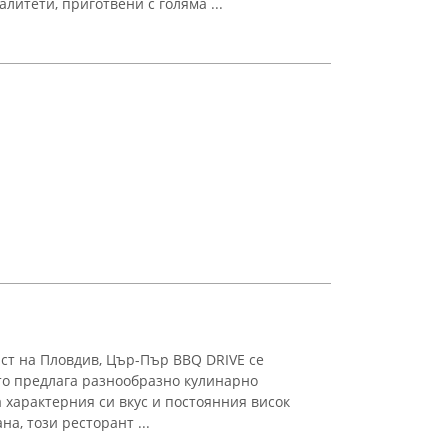
литети, приготвени с голяма ...
ст на Пловдив, Цър-Пър BBQ DRIVE се
ето предлага разнообразно кулинарно
 характерния си вкус и постоянния висок
а, този ресторант ...