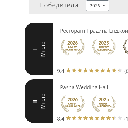
Победители
2026
Ресторант-Градина Енджой
Място
I
9.4
(
Pasha Wedding Hall
Място
II
8.4
(