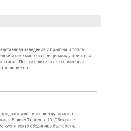
едставлява заведение с приятна и топла
редпочитано място за срещи между приятели,
почивка. Посетителите често споменават
тношение на ...
в предлага изключително кулинарно
лица „Велико Търново“ 19. Обектът е
е кухня, която обединява български,