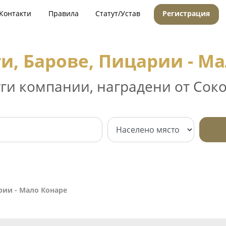
Контакти
Правила
Статут/Устав
Регистрация
и, Барове, Пицарии - М
уги компании, наградени от Соко
рии - Мало Конаре