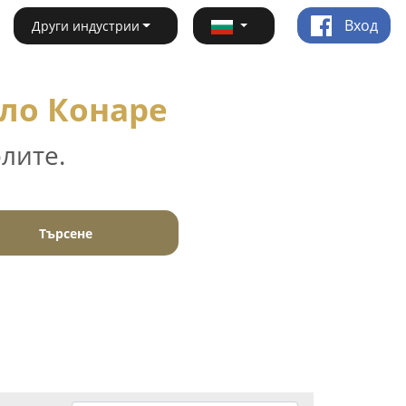
Вход
Други индустрии
ало Конаре
лите.
Търсене