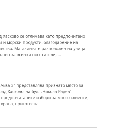
д Хасково се отличава като предпочитано
и и морски продукти, благодарение на
ачество. Магазинът е разположен на улица
пен за всички посетители, ...
"Аква 3" представлява признато място за
ад Хасково, на бул. „Никола Радев“.
 предпочитаните избори за много клиенти,
храна, приготвена ...