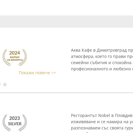
Аква Кафе в Димитровград пр
атмосфера, което го прави п
семейни събития и спокойна 
професионалното и любезно о
Покажи повече >>
Ресторантът Nobel в Пловди
изживяване и се намира на у
разпознаваем със своята гурм